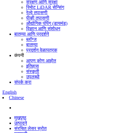
संरक्षण आणि सुरक्षा
रिमोट LiDAR सेन्सिंग
रेल्वे तपासणी
पीव्ही तपासणी
औद्योगिक पंपिंग (डायमंड)
विज्ञान आणि संशोधन
बातम्या आणि प्रदर्शने
ब्लॉग्ज
बातम्या
प्रदर्शन वेळापत्रक
कंपनी
आपण कोण आहोत
इतिहास
संस्कृती
उपलब्धी
संपर्क करा
English
Chinese
मुखपृष्ठ
उत्पादने
संरचित लेसर स्रोत