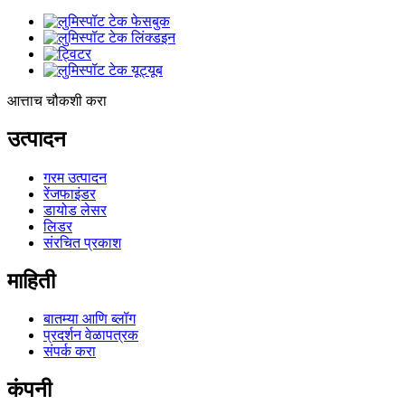
आत्ताच चौकशी करा
उत्पादन
गरम उत्पादन
रेंजफाइंडर
डायोड लेसर
लिडर
संरचित प्रकाश
माहिती
बातम्या आणि ब्लॉग
प्रदर्शन वेळापत्रक
संपर्क करा
कंपनी