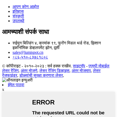
आपण कोण आहोत
इतिहास
संस्कृती
उपलब्धी
आमच्याशी संपर्क साधा
रुईयुन बिल्डिंग ४, क्रमांक ९९, फुरोंग मिडल थर्ड रोड, झिशान
इकॉनॉमिक डेव्हलपमेंट झोन, वूशी
sales@lumispot.cn
+८६-५१०-८३७८१८०८
© कॉपीराइट - २०१०-२०२३ : सर्व हक्क राखीव.
साइटमॅप
-
एएमपी मोबाईल
लेसर रेंजिंग
,
अंतर मोजणे
,
लेसर रेंजिंग डिव्हाइस
,
अंतर मोजमाप
,
लेसर
रेंजफाइंडर
,
डोळ्यांची सुरक्षा करणारा लेसर
,
ईमेल पाठवा
x