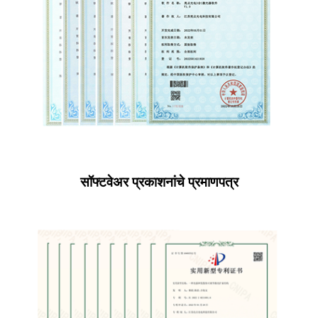
सॉफ्टवेअर प्रकाशनांचे प्रमाणपत्र