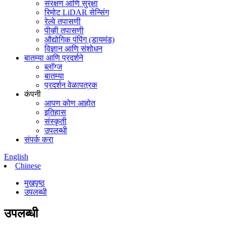
संरक्षण आणि सुरक्षा
रिमोट LiDAR सेन्सिंग
रेल्वे तपासणी
पीव्ही तपासणी
औद्योगिक पंपिंग (डायमंड)
विज्ञान आणि संशोधन
बातम्या आणि प्रदर्शने
ब्लॉग्ज
बातम्या
प्रदर्शन वेळापत्रक
कंपनी
आपण कोण आहोत
इतिहास
संस्कृती
उपलब्धी
संपर्क करा
English
Chinese
मुखपृष्ठ
उपलब्धी
उपलब्धी