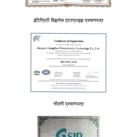
इंटिग्रिटी बिझनेस एंटरप्राइझ प्रमाणपत्र
नोंदणी प्रमाणपत्र