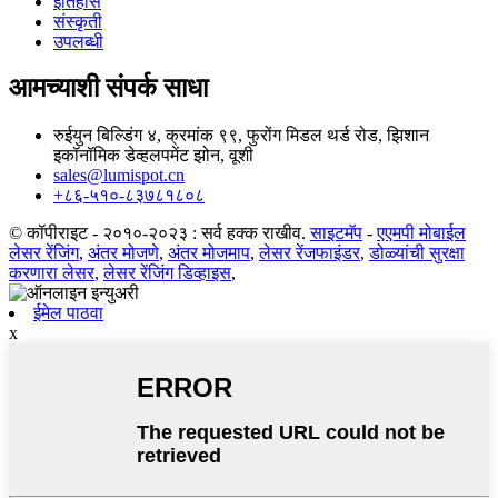
इतिहास
संस्कृती
उपलब्धी
आमच्याशी संपर्क साधा
रुईयुन बिल्डिंग ४, क्रमांक ९९, फुरोंग मिडल थर्ड रोड, झिशान
इकॉनॉमिक डेव्हलपमेंट झोन, वूशी
sales@lumispot.cn
+८६-५१०-८३७८१८०८
© कॉपीराइट - २०१०-२०२३ : सर्व हक्क राखीव.
साइटमॅप
-
एएमपी मोबाईल
लेसर रेंजिंग
,
अंतर मोजणे
,
अंतर मोजमाप
,
लेसर रेंजफाइंडर
,
डोळ्यांची सुरक्षा
करणारा लेसर
,
लेसर रेंजिंग डिव्हाइस
,
ईमेल पाठवा
x