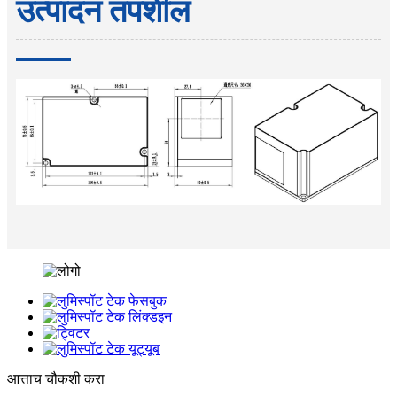
उत्पादन तपशील
आत्ताच चौकशी करा