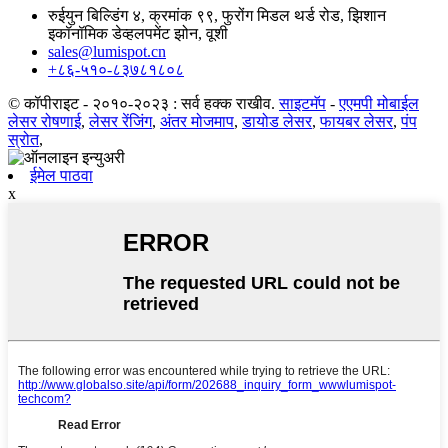
रुईयुन बिल्डिंग ४, क्रमांक ९९, फुरोंग मिडल थर्ड रोड, झिशान
इकॉनॉमिक डेव्हलपमेंट झोन, वूशी
sales@lumispot.cn
+८६-५१०-८३७८१८०८
© कॉपीराइट - २०१०-२०२३ : सर्व हक्क राखीव.
साइटमॅप
-
एएमपी मोबाईल
लेसर रोषणाई
,
लेसर रेंजिंग
,
अंतर मोजमाप
,
डायोड लेसर
,
फायबर लेसर
,
पंप
स्रोत
,
ईमेल पाठवा
x