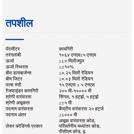
तपशील
पॅरामीटर
कामगिरी
तरंगलांबी
१०६४ एनएम±५ एनएम
ऊर्जा
≥८० मिलीज्युल
ऊर्जा स्थिरता
≤±१०%
बीम डायव्हर्जन्स
≤०.२५ मिली रेडियन
बीम जिटर
≤०.०३ मिली रेडियन
पल्स रुंदी
१५ एनएस ± ५ एनएस
रेंजफाइंडर कामगिरी
२०० मी-१०००० मी
श्रेणी वारंवारता
सिंगल, १ हर्ट्झ, ५ हर्ट्झ
श्रेणी अचूकता
≤±५ मी
पदनाम वारंवारता
केंद्रीय वारंवारता २० हर्ट्ज
पदनाम अंतर
≥८००० मी
अचूक वारंवारता कोड,
लेसर कोडिंगचे प्रकार
परिवर्तनीय मध्यांतर कोड,
पीसीएम कोड, इ.