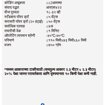
कोडिंग अचूकता
≤±2आमच्या
संवाद पद्धत
आरएस४२२
वीज पुरवठा
१८-३२ व्ही
स्टँडबाय पॉवर ड्रॉ
≤५ वॅट्स
सरासरी पॉवर ड्रॉ (२० हर्ट्झ)
≤५० वॅट्स
सर्वाधिक प्रवाह
≤४अ
तयारीची वेळ
≤१ मिनिट
ऑपरेटिंग तापमान श्रेणी
-४०℃-७०℃
परिमाणे
≤११० मिमीx७३ मिमीx६० मिमी
वजन
≤७५० ग्रॅम
*मध्यम आकाराच्या टाकीसाठी (समतुल्य आकार २.३ मीटर x २.३ मीटर)
२०% पेक्षा जास्त परावर्तकता आणि दृश्यमानता १० किमी पेक्षा कमी नाही.