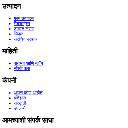
उत्पादन
गरम उत्पादन
रेंजफाइंडर
डायोड लेसर
लिडर
संरचित प्रकाश
माहिती
बातम्या आणि ब्लॉग
संपर्क करा
कंपनी
आपण कोण आहोत
इतिहास
संस्कृती
उपलब्धी
आमच्याशी संपर्क साधा