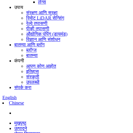
लेन्स
उपाय
संरक्षण आणि सुरक्षा
रिमोट LiDAR सेन्सिंग
रेल्वे तपासणी
पीव्ही तपासणी
औद्योगिक पंपिंग (डायमंड)
विज्ञान आणि संशोधन
बातम्या आणि ब्लॉग
ब्लॉग्ज
बातम्या
कंपनी
आपण कोण आहोत
इतिहास
संस्कृती
उपलब्धी
संपर्क करा
English
Chinese
मुखपृष्ठ
उत्पादने