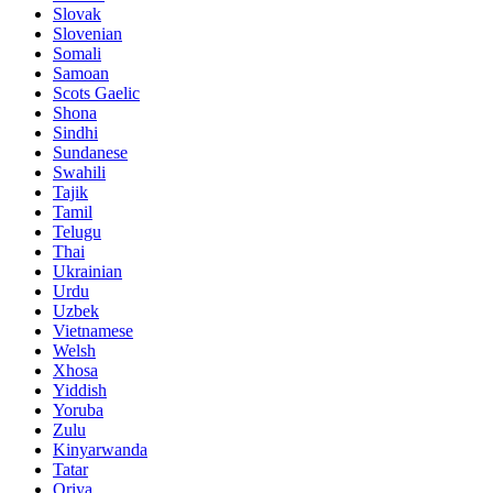
Slovak
Slovenian
Somali
Samoan
Scots Gaelic
Shona
Sindhi
Sundanese
Swahili
Tajik
Tamil
Telugu
Thai
Ukrainian
Urdu
Uzbek
Vietnamese
Welsh
Xhosa
Yiddish
Yoruba
Zulu
Kinyarwanda
Tatar
Oriya