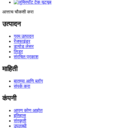
आत्ताच चौकशी करा
उत्पादन
गरम उत्पादन
रेंजफाइंडर
डायोड लेसर
लिडर
संरचित प्रकाश
माहिती
बातम्या आणि ब्लॉग
संपर्क करा
कंपनी
आपण कोण आहोत
इतिहास
संस्कृती
उपलब्धी