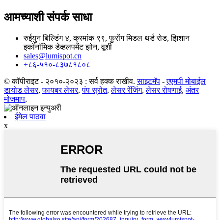
आमच्याशी संपर्क साधा
रुईयुन बिल्डिंग ४, क्रमांक ९९, फुरोंग मिडल थर्ड रोड, झिशान
इकॉनॉमिक डेव्हलपमेंट झोन, वूशी
sales@lumispot.cn
+८६-५१०-८३७८१८०८
© कॉपीराइट - २०१०-२०२३ : सर्व हक्क राखीव.
साइटमॅप
-
एएमपी मोबाईल
डायोड लेसर
,
फायबर लेसर
,
पंप स्रोत
,
लेसर रेंजिंग
,
लेसर रोषणाई
,
अंतर
मोजमाप
,
ईमेल पाठवा
x