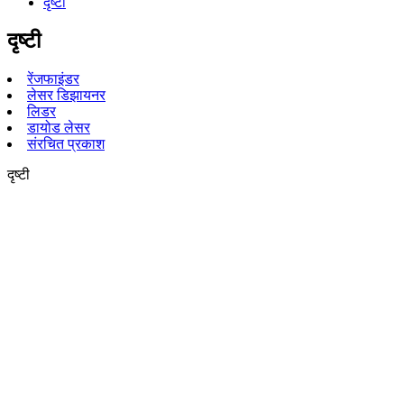
दृष्टी
दृष्टी
रेंजफाइंडर
लेसर डिझायनर
लिडर
डायोड लेसर
संरचित प्रकाश
दृष्टी