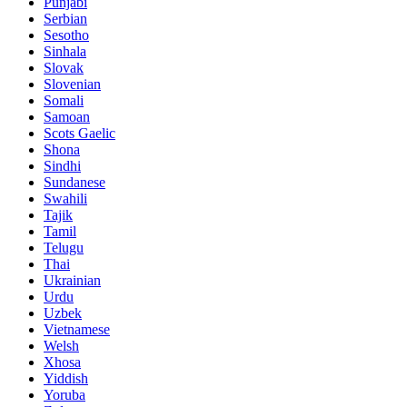
Punjabi
Serbian
Sesotho
Sinhala
Slovak
Slovenian
Somali
Samoan
Scots Gaelic
Shona
Sindhi
Sundanese
Swahili
Tajik
Tamil
Telugu
Thai
Ukrainian
Urdu
Uzbek
Vietnamese
Welsh
Xhosa
Yiddish
Yoruba