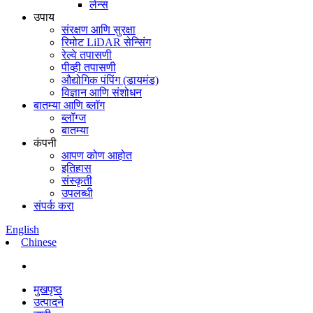
लेन्स
उपाय
संरक्षण आणि सुरक्षा
रिमोट LiDAR सेन्सिंग
रेल्वे तपासणी
पीव्ही तपासणी
औद्योगिक पंपिंग (डायमंड)
विज्ञान आणि संशोधन
बातम्या आणि ब्लॉग
ब्लॉग्ज
बातम्या
कंपनी
आपण कोण आहोत
इतिहास
संस्कृती
उपलब्धी
संपर्क करा
English
Chinese
मुखपृष्ठ
उत्पादने