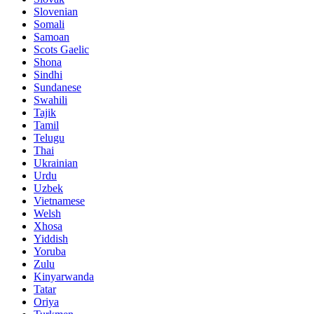
Slovenian
Somali
Samoan
Scots Gaelic
Shona
Sindhi
Sundanese
Swahili
Tajik
Tamil
Telugu
Thai
Ukrainian
Urdu
Uzbek
Vietnamese
Welsh
Xhosa
Yiddish
Yoruba
Zulu
Kinyarwanda
Tatar
Oriya