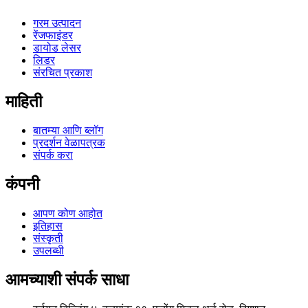
गरम उत्पादन
रेंजफाइंडर
डायोड लेसर
लिडर
संरचित प्रकाश
माहिती
बातम्या आणि ब्लॉग
प्रदर्शन वेळापत्रक
संपर्क करा
कंपनी
आपण कोण आहोत
इतिहास
संस्कृती
उपलब्धी
आमच्याशी संपर्क साधा