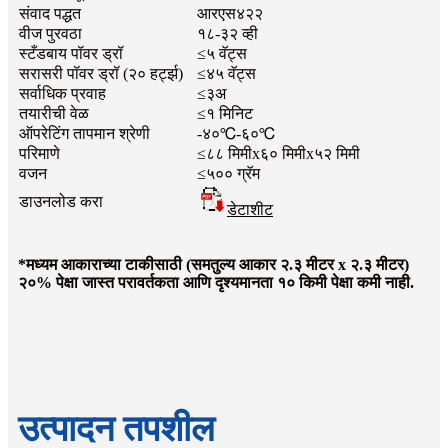
संवाद पद्धत
आरएस४२२
वीज पुरवठा
१८-३२ व्ही
स्टँडबाय पॉवर ड्रॉ
≤५ वॅट्स
सरासरी पॉवर ड्रॉ (२० हर्ट्झ)
≤४५ वॅट्स
सर्वाधिक प्रवाह
≤३अ
तयारीची वेळ
≤१ मिनिट
ऑपरेटिंग तापमान श्रेणी
-४०℃-६०℃
परिमाणे
≤८८ मिमीx६० मिमीx५२ मिमी
वजन
≤५०० ग्रॅम
डाउनलोड करा
डेटाशीट
*मध्यम आकाराच्या टाकीसाठी (समतुल्य आकार २.३ मीटर x २.३ मीटर)
२०% पेक्षा जास्त परावर्तकता आणि दृश्यमानता १० किमी पेक्षा कमी नाही.
उत्पादन तपशील