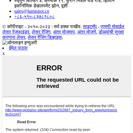
रुईयुन बिल्डिंग ४, क्रमांक ९९, फुरोंग मिडल थर्ड रोड, झिशान
इकॉनॉमिक डेव्हलपमेंट झोन, वूशी
sales@lumispot.cn
+८६-५१०-८३७८१८०८
© कॉपीराइट - २०१०-२०२३ : सर्व हक्क राखीव.
साइटमॅप
-
एएमपी मोबाईल
लेसर रेंजफाइंडर
,
लेसर रेंजिंग
,
अंतर मोजमाप
,
अंतर मोजणे
,
डोळ्यांची सुरक्षा
करणारा लेसर
,
लेसर रेंजिंग डिव्हाइस
,
ईमेल पाठवा
x