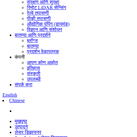
संरक्षण आणि सुरक्षा
रिमोट LiDAR सेन्सिंग
रेल्वे तपासणी
पीव्ही तपासणी
औद्योगिक पंपिंग (डायमंड)
विज्ञान आणि संशोधन
बातम्या आणि प्रदर्शने
ब्लॉग्ज
बातम्या
प्रदर्शन वेळापत्रक
कंपनी
आपण कोण आहोत
इतिहास
संस्कृती
उपलब्धी
संपर्क करा
English
Chinese
मुखपृष्ठ
उत्पादने
लेसर डिझायनर