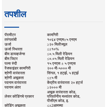
तपशील
पॅरामीटर
कामगिरी
तरंगलांबी
१०६४ एनएम±५ एनएम
ऊर्जा
≥२० मिलीज्यूल
ऊर्जा स्थिरता
≤±१०%
बीम डायव्हर्जन्स
≤०.५ मिली रेडियन
बीम जिटर
≤०.०५ मिली रेडियन
पल्स रुंदी
१५ एनएस ± ५ एनएस
रेंजफाइंडर कामगिरी
२०० मी-५००० मी
श्रेणी वारंवारता
सिंगल, १ हर्ट्झ, ५ हर्ट्झ
श्रेणी अचूकता
≤±५ मी
पदनाम वारंवारता
केंद्रीय वारंवारता २० हर्ट्ज
पदनाम अंतर
≥२००० मी
अचूक वारंवारता कोड,
लेसर कोडिंगचे प्रकार
परिवर्तनीय मध्यांतर कोड,
पीसीएम कोड, इ.
कोडिंग अचूकता
≤±2आमच्या